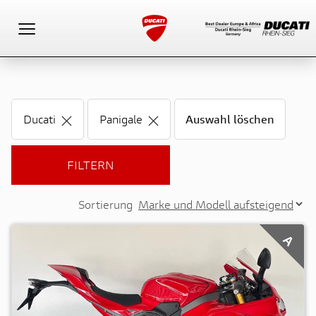
Toggle navigation
Ducati
Panigale
Auswahl löschen
FILTERN
Sortierung
A