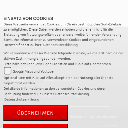
EINSATZ VON COOKIES
Diese Webseite verwendet Cookies, um Dir ein bestmögliches Surf-Erlebnis
zu ermöglichen. Diese Daten werden erhoben und dienen nicht für die
Erstellung von Nutzungsprofilen oder anderer weiterführender Verwendung.
Sämtliche Informationen zu verwendeten Cookies und eingebundenen
Diensten findest du hier:
Datenschutzerklärung
LEDUS MOTORRAD GMBH
Wir verwenden auf dieser Website folgende Dienste, welche erst nach deiner
Im Langenbacher Siefen 19
aktiven Zustimmung eingebunden werden.
51545 Waldbröl
Bitte hake dazu den jeweiligen Dienst an und klicke auf Übernehmen:
Deutschland
Google Maps und Youtube
Optional kann mit Klick auf Alles akzeptieren der Nutzung aller Dienste
Telefon:
+492291 / 808 980
zugestimmt werden
Website:
http://www.ducati-rhein-sieg.de
Detailierte Informationen zu den verwendeten Cookies und deren
Bedeutung findest du in unserer Datenschutzerklärung:
E-Mail:
info@ducati-rhein-sieg.de
Datenschutzerklärung
ÜBERNEHMEN
AGB
Impressum
Datenschutz
Disclaimer
Barrierefreiheit
powered by 1000PS